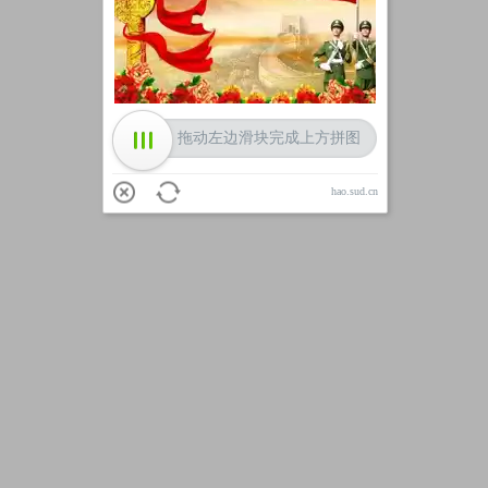
加载中
拖动左边滑块完成上方拼图
hao.sud.cn