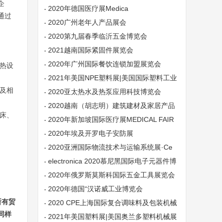
企
2020年德国医疗展Medica
通过
2020广州老年人产品展会
2020第九届春季临沂五金博览会
2021越南国际紧固件展览会
2020年广州国际餐饮连锁加盟展览会
热设
2021年美国NPE塑料展|美国国际塑料工业
及相
展览会NPE
2020亚太热水及热泵应用科技博览会
2020越南（胡志明）建筑建材及家居产品
床、
展览会
2020年新加坡国际医疗展MEDICAL FAIR
ASIA
2020年埃及开罗电子安防展
2020亚洲国际物流技术与运输系统展·Ce
MAT ASIA
electronica 2020慕尼黑国际电子元器件博
览会
2020年俄罗斯莫斯科国际五金工具展览会
MITEX2020
2020年德国“汉诺威工业博览会
所有贸
2020 CPE上海国际复合调味料及包装机械
同样
展
2021年美国塑料展|美国奥兰多塑料机械展