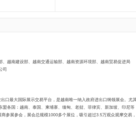
部、越南建设部、越南交通运输部、越南资源环境部、越南贸易促进局
公司
进出口最大国际展示交易平台，是越南唯一纳入政府进出口纲领展会。尤
东盟各国：越南、泰国、柬埔寨、缅甸、老挝、菲律宾、新加坡、印尼等
展商参展参会，展会总规模
1000
多个展位，吸引超过
3.5
万观众观摩交易