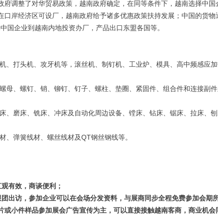
政府调整了对华贸易政策，越南政府确定，在同等条件下，越南选择中国
在口岸经济区可设厂，越南政府给予诸多优惠政策扶持发展；中国的货物
励中国企业到越南内地投资办厂，产品出口东盟各国等。
丝机、打头机、攻牙机等，滚丝机、制钉机、工业炉、模具、高中频感应加
：螺母、螺钉、销、铆钉、钉子、螺柱、垫圈、紧固件、组合件和连接副件
车床、磨床、铣床、冲床及自动化周边设备、镗床、钻床、锯床、拉床、刨
材、弹簧线材、螺丝线材及QT钢丝钢线等。
直观有效，商谈便利；
跟团出访，参加企业可以在会场分发资料，与展商同步全程免费参加会期
片或小件样品参加展会广告宣传为主，可以直接接触越南客商，商业机会