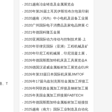
NPE
2021越南冶金铸造及金属展览会
2020年第26届土耳其伊斯坦布尔包装印刷
工业食品加工展览会
2020越南（河内）中小电机及设备工业展
览会
2020广州国际电子消费品及家电品牌展·C
E China
2021年德国科隆五金展
2020亚洲国际动力传动与控制技术展·上
海PTC
2020年菲律宾国际（亚洲）工程机械及矿
山机械展览会
2020年印尼工程机械展，印尼混凝土展，
沥青设备车辆展
2026年德国斯图加特机床及工具展览会A
MB
2026德国汉诺威金属板材加工展览会EUR
OBLECH
2026年第33届日本国际机床展JIMTOF
2026年17届乌兹别克斯坦金属加工焊接工
港、T
程机械及冶金展览会
2026年阿联酋金属加工焊接及钢材加工展
览会
2025年美国金属加工焊接展FABTECH
2025年德国斯图加特金属板材加工链接技
术展
2025越南（南方）国际工业制造及自动化