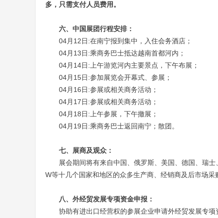
多，只需支付人员费用。
六、中国展团行程安排：
04月
12
日
:
在南宁报到集中，入住会务酒店；
04月
13
日
:
乘商务巴士抵达越南首都河内；
04月
14
日
:
上午游览河内主要景点，下午布展；
04月
15
日
:
参加展览会开幕式、参展；
04月
16
日
:
参展或相关商务活动；
04月
17
日
:
参展或相关商务活动；
04月
18
日
:
上午参展，下午撤展；
04月
19
日
:
乘商务巴士返回南宁；散团。
七、展商及观众：
展会期间将有来自中国、俄罗斯、美国、德国、瑞士
W等十几个国家和地区的众多生产商、经销商及后市场采
八、外经贸发展专项资金申报：
协助有进出口经营权的参展企业申请外经贸发展专项