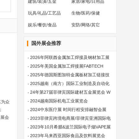
建筑/装潢/五金
家居/家电/日用品
玩具/礼品/工艺品
生物/医药/保健
娱乐/餐饮/食品
安防/网络/其它
国外展会推荐
2026年阿联酋金属加工焊接及钢材加工展
览会
2025年美国金属加工焊接展FABTECH
2025年德国斯图加特金属板材加工链接技
术展
2025越南（南方）国际工业制造及自动化
展览会
24年第27届菲律宾国际建材五金展览会 W
ORLDBEX
2024越南国际机电工业展览会
其为众
；
2024中东医疗展 时间行程安排融智会展
，展会
2023菲律宾跨境电商展/菲律宾亚洲国际电
商交易会
2023年10月希腊&波兰国际电子烟VAPE展
览会
2023年马来西亚国际食品及饮料展览会