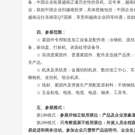
备，中国企业拓展越南正逢历史性的良机。近年来，越南
业，鼓励中国企业到越南投资，具体措施包括：中国企业
越南运往东南亚QT国家，享受和越南企业同等待遇；鼓
四、参展范围：
☆ 紧固件专用制造加工设备及配件类：冷镦机、搓
备，振动盘、打标机、表面处理设备等。
☆ 高强度紧固件、普通紧固件、配件及连接产品类
关产品。
☆ 机床及系统类：金属切削机床、数控加工中心、
雕铣机、攻丝机、组合机床。
☆ 线材、紧固件及弹簧生产用配套原材料：不锈钢线
☆ 五金机电、电线、电缆、电器、轴承、工具等。
五、参展模式：
第
1
种模式：
参展并独立租用展位：产品及企业形象
第
2
种模式：
只考察观展不租用展位：外派人员全程
易促进和商务活动。参加企业只需带产品说明书、企业名