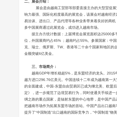
二、
展会介绍：
展会是由越南工贸部等部委直接主办的大型贸促展
响力最强、国际化程度最高的展览会，该展会对越南经济
易洽谈、进出口、产品代理等各种业务带来着良好的商机
多中国展商通过此展览会，成功进入越南市场。
据主办方统计数据：上届博览会展览面积达
25000
多
位，外国展商约占
45%
；越南约占
55%
。参展国家：中国
克、瑞士、俄罗斯、TW、香港等二十余个国家和地区的
金额突破
6
亿美金。
三、市场简介：
越南
GDP
年增长稳超
5%
，是东盟经济的龙头。
2015
越方进口
296.76
亿美元。中国连续十二年成为越南第一大
的全面建成，中国
-
东盟自由贸易区已成为继北美、欧盟后
定》，进一步规范了边境贸易行为，同时使通关手续进一
绸之路的重点国家，是辐射东盟的中心地带，是中国产品
把越南市场作为拓展东盟市场的首站。中国产品出口越南
提升了“中国制造”出口越南的国际竞争力，“中国制造”