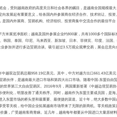
览会，受到越南政府的高度关注和社会各界的瞩目，是越南全国规模最大
定向发展起有重要意义，给各国内外参展商在经济合作、技术转让、投资
，是国内外展商、贸易机构、经济组织、投资商集中交流合作的最佳平台
平方米展览净面积；越南及国外参展企业约
800
家，共有
1000
多个国际标
、韩国、泰国、印尼、马来西亚、新加坡、日本、菲律宾、印度、法国、
企业参加并进行多边贸易洽谈。吸引超过
3.5
万观众观摩交易，展会总意向
年中越双边贸易总额
958.19
亿美元。其中，中方对越方出口
661.43
亿美元
贸易伙伴，是越南最大进口市场和第四大出口市场。随着中国
-
东盟自由
的世界第三大自由贸易区。
2016
年
9
月，两国重新签署《中越边境贸易协
步便利化，明显改善了通关秩序。同时，越南作为东盟主要成员国，是海
进入东盟市场的桥头堡和最重要、最便捷的渠道。近十年，绝大多数中国
享受零关税，给中国企业拓展越南市场带来了无限的新商机。零关税政策
物美价廉，广受越南客商青睐。近几年，越南每年都要从中国进口大量原材