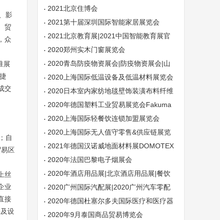
2021北京住博会
、影
2021第十届深圳国际智能家居展览会
、贸
2021北京教育展|2021中国智能教育展官
，众
方网站
2020郑州实木门窗展览会
2020青岛防疫物资展会|防疫物资展会|山
准展
捷
东防疫物资展会
2020上海国际低温设备及低温材料展览会
成交
2020日本室内家纺地毯壁饰装潢布料纤维
展览会
2020年德国塑料工业贸易展览会Fakuma
2020上海国际轻餐饮连锁加盟展览会
2020上海国际无人值守零售&供应链展览
；自
会
2021年德国汉诺威地面材料展DOMOTEX
贸易区
2020年法国巴黎电子烟展会
2020年酒店用品展|北京酒店用品展|餐饮
上丝
企业
业展
2020广州国际汽配展|2020广州汽车零配
直接
件展（10月）
2020年德国杜塞尔多夫国际医疗和医疗器
料及设
械博览会
2020年9月泰国商品贸易博览会