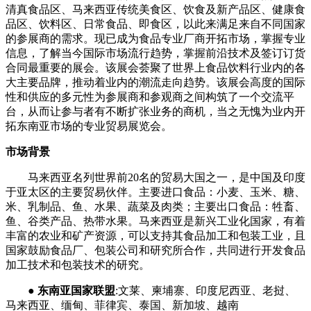
清真食品区、马来西亚传统美食区、饮食及新产品区、健康食
品区、饮料区、日常食品、即食区，以此来满足来自不同国家
的参展商的需求。现已成为食品专业厂商开拓市场，掌握专业
信息，了解当今国际市场流行趋势，掌握前沿技术及签订订货
合同最重要的展会。该展会荟聚了世界上食品饮料行业内的各
大主要品牌，推动着业内的潮流走向趋势。该展会高度的国际
性和供应的多元性为参展商和参观商之间构筑了一个交流平
台，从而让参与者有不断扩张业务的商机，当之无愧为业内开
拓东南亚市场的专业贸易展览会。
市场背景
马来西亚名列世界前
20名的贸易大国之一，是中国及印度
于亚太区的
主要贸易伙伴。主要进口食品：小麦、玉米、糖、
米、乳制品、鱼、水果、蔬菜及肉类；主要出口食品：牲畜、
鱼、谷类产品、热带水果。马来西亚是新兴工业化国家，有着
丰富的农业和矿产资源，可以支持其食品加工和包装工业，且
国家鼓励食品厂、包装公司和研究所合作，共同进行开发食品
加工技术和包装技术的研究。
●
东南亚国家联盟
:文莱、柬埔寨、印度尼西亚、老挝、
马来西亚、缅甸、菲律宾、泰国、新加坡、越南