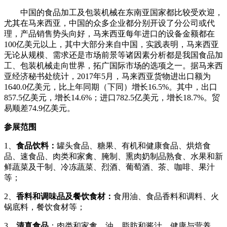
中国的食品加工及包装机械在东南亚国家都比较受欢迎，
尤其在马来西亚，中国的众多企业都分别开设了分公司或代
理，产品销售势头向好
，马来西亚每年进口的设备金额都在
100亿美元以上，其中大部分来自中国，实践表明，马来西亚
无论从规模、需求还是市场前景等诸因素分析都是我国食品加
工、包装机械
走向世界，拓广国际市场的选项之一
。据马来西
亚经济秘书处统计，
2017年5月，马来西亚货物进出口额为
1640.0亿美元，比上年同期（下同）增长16.5%。其中，出口
857.5亿美元，增长14.6%；进口782.5亿美元，增长18.7%。贸
易顺差74.9亿美元。
参展范围
1、
食品饮料：
罐头食品、糖果、有机和健康食品、烘焙食
品、速食品、肉类和家禽、腌制、熏肉奶制品熟食、水果和新
鲜蔬菜及干制、冷冻蔬菜、烈酒、葡萄酒、茶、咖啡、果汁
等；
2、
香料和调味品
及餐饮食材：
食用油、食品香料和调料、火
锅底料，餐饮食材等；
3、
清真食品
：肉类和家禽、油、脂肪和酱汁、健康与营养、