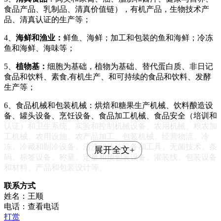
食品产品、乳制品、清真价值链），有机产品，生物技术产
品、清真认证的生产等；
4、
海鲜和渔业
：
鲜鱼、海鲜；加工和包装的鱼和海鲜；冷冻
鱼和海鲜、海味等；
5、
植物基：
细胞为基础，植物为基础、替代蛋白质、非日记
食品和饮料、素食
,有机生产、和可持续的食品和饮料、发酵
生产等；
6、食品机械和包装机械：烘焙和糖果生产机械、饮料酿造设
备、罐头设备、烹饪设备、食品加工机械、食品安全（培训和
认证）和卫生系统、实验和控制机械设备、农用机械、粮农加
工机械、农用设施、农产品加工、包装机械、经营物流、冷
冻、冷藏和制冷设备、清洗和清洁设备和工具、无菌技术、条
展开全文+
码、标签设备、称量、定量和预包装设备、灌装线、包装设备
和材料、产品和包装设计等。
联系方式
姓名：王顺
电话：
查看电话
打赏